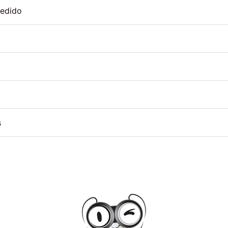
pedido
s