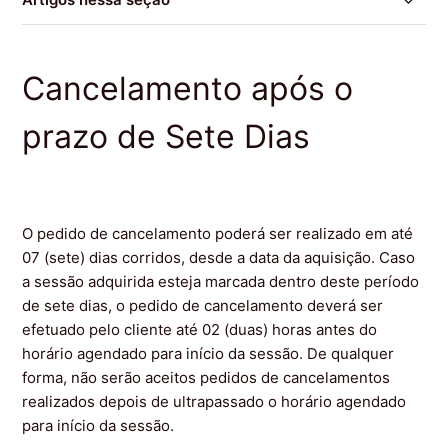
Regras de Cancelamento
Cancelamento após o
Como solicitar o cancelamento do meu pedido
prazo de Sete Dias
Prazo de estorno do meu cancelamento
Troca de Pedido
O pedido de cancelamento poderá ser realizado em até
Cancelamento de Ingresso+Snack
07 (sete) dias corridos, desde a data da aquisição. Caso
a sessão adquirida esteja marcada dentro deste período
de sete dias, o pedido de cancelamento deverá ser
Cancelamento após o prazo de Sete Dias
efetuado pelo cliente até 02 (duas) horas antes do
horário agendado para início da sessão. De qualquer
Cancelamento de compras feitas no cinema
forma, não serão aceitos pedidos de cancelamentos
realizados depois de ultrapassado o horário agendado
para início da sessão.