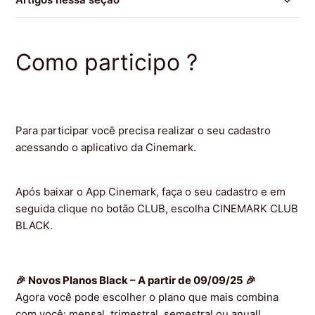
💎 Novos Planos Club Black
Como participo ?
Forma de Pagamento Pontos
Os ingressos e descontos que tenho direito ao assinar
o Club ficam disponíveis em quanto tempo após a
Para participar você precisa realizar o seu cadastro
adesão?
acessando o aplicativo da Cinemark.
Mudança de Plano
Após baixar o App Cinemark, faça o seu cadastro e em
seguida clique no botão CLUB, escolha CINEMARK CLUB
Já sou assinante, perderei meus ingressos e
benefícios ?
BLACK.
O que é o Cinemark Club Black ?
🎉 Novos Planos Black – A partir de 09/09/25 🎉
Agora você pode escolher o plano que mais combina
Como participo ?
com você: mensal, trimestral, semestral ou anual!