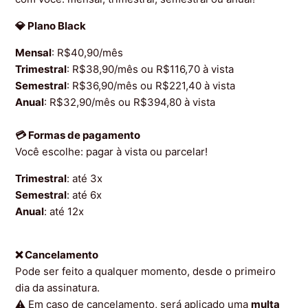
Como uso os benefícios ?
💎 Plano Black
Mensal
: R$40,90/mês
Como devo acumular pontos?
Trimestral
: R$38,90/mês ou R$116,70 à vista
Semestral
: R$36,90/mês ou R$221,40 à vista
Quando cai a minha pontuação ?
Anual
: R$32,90/mês ou R$394,80 à vista
Exibir mais
💳 Formas de pagamento
Você escolhe: pagar à vista ou parcelar!
Trimestral
: até 3x
Semestral
: até 6x
Anual
: até 12x
❌ Cancelamento
Pode ser feito a qualquer momento, desde o primeiro
dia da assinatura.
⚠️ Em caso de cancelamento, será aplicado uma
multa