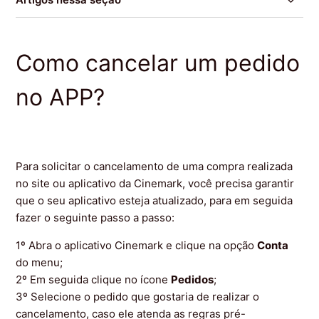
Como saber se minha compra no aplicativo foi
concluída ?
Como cancelar um pedido
Quais as funcionalidades do aplicativo da Cinemark?
no APP?
Como cancelar um pedido no APP?
Posso cancelar meus pedidos de Snack Bar?
Para solicitar o cancelamento de uma compra realizada
no site ou aplicativo da Cinemark, você precisa garantir
Quando o meu pedido expira?
que o seu aplicativo esteja atualizado, para em seguida
fazer o seguinte passo a passo:
Como devo resgatar os meus Snacks e ingressos?
1º Abra o aplicativo Cinemark e clique na opção
Conta
do menu;
Como realizar uma compra de Snack Bar dentro do
2º Em seguida clique no ícone
Pedidos
;
aplicativo?
3º Selecione o pedido que gostaria de realizar o
cancelamento, caso ele atenda as regras pré-