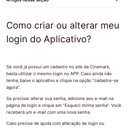
Como saber se minha compra no aplicativo foi
concluída ?
Como criar ou alterar meu
Quais as funcionalidades do aplicativo da Cinemark?
login do Aplicativo?
Como cancelar um pedido no APP?
Posso cancelar meus pedidos de Snack Bar?
Se você já possui um cadastro no site da Cinemark,
basta utilizar o mesmo login no APP. Caso ainda não
Quando o meu pedido expira?
tenha, baixe o aplicativo e clique na opção “cadastre-se
agora”.
Como devo resgatar os meus Snacks e ingressos?
Se precisar alterar sua senha, adicione seu e-mail na
página de login e clique em “Esqueci minha senha”. Você
Como realizar uma compra de Snack Bar dentro do
receberá um e-mail com uma nova senha.
aplicativo?
Caso precise de ajuda com alteração de login ou