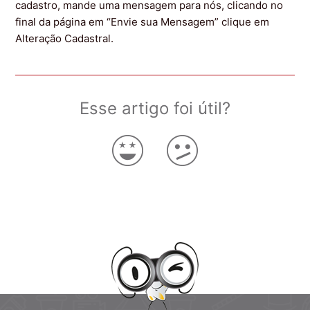
Como criar ou alterar meu login do Aplicativo?
cadastro, mande uma mensagem para nós, clicando no
final da página em “Envie sua Mensagem” clique em
Alteração Cadastral.
Como trocar meu Voucher no aplicativo?
Esse artigo foi útil?