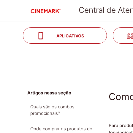
Central de Ate
S
APLICATIVOS
Artigos nessa seção
Como 
Quais são os combos
promocionais?
Para produt
Onde comprar os produtos do
topping/co