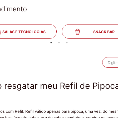
ndimento
SALAS E TECNOLOGIAS
SNACK BAR
resgatar meu Refil de Pipoc
os com Refil: Refil válido apenas para pipoca, uma vez, do me
bertura (exceto cobertura de sabor manteiga), servido na me