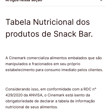
Quais são os combos promocionais?
Tabela Nutricional dos
Onde comprar os produtos do Snack Bar?
produtos de Snack Bar.
Quais são as formas de pagamento aceitas no Snack
Bar?
Tabela Nutricional dos produtos de Snack Bar.
A Cinemark comercializa alimentos embalados que são
manipulados e fracionados em seu próprio
Como resgatar meu Refil de Pipoca?
estabelecimento para consumo imediato pelos clientes.
Considerando isso, em conformidade com a RDC n°
429/2020 da ANVISA, o Cinemark está isento da
obrigatoriedade de declarar a tabela de informação
nutricional de seus alimentos.