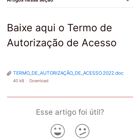
Como são determinadas as classificações?
Baixe aqui o Termo de
Quais os documentos necessários?
Autorização de Acesso
Baixe aqui o Termo de Autorização de Acesso
O que são sessões Cine Materna?
TERMO_DE_AUTORIZAÇÃO_DE_ACESSO.2022.doc
40 kB
Download
Esse artigo foi útil?