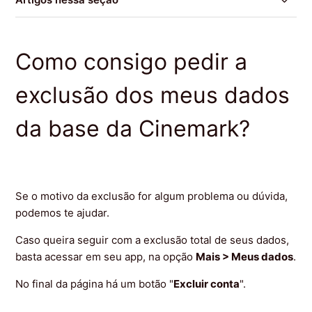
Como posso ter controle dos meus dados que a
Cinemark possui?
Como consigo pedir a
Como consigo pedir a exclusão dos meus dados da
exclusão dos meus dados
base da Cinemark?
da base da Cinemark?
Se o motivo da exclusão for algum problema ou dúvida,
podemos te ajudar.
Caso queira seguir com a exclusão total de seus dados,
basta acessar em seu app, na opção
Mais > Meus dados
.
No final da página há um botão "
Excluir conta
".