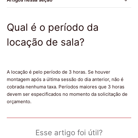
Salas para Eventos
Qual é o período da
Como solicito uma reserva?
locação de sala?
Qual é o período da locação de sala?
Preciso levar equipamento audiovisual?
A locação é pelo período de 3 horas. Se houver
Posso exibir o meu próprio filme?
montagem após a última sessão do dia anterior, não é
cobrada nenhuma taxa. Períodos maiores que 3 horas
devem ser especificados no momento da solicitação de
O que é o formato DCP?
orçamento.
Como é feito o controle da entrada dos convidados?
Como é feita a distribuição dos combos?
Esse artigo foi útil?