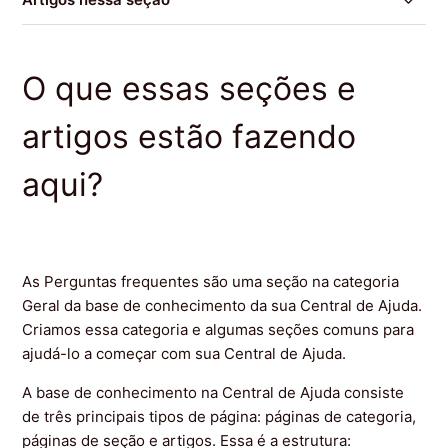
Como os agentes podem aproveitar o conhecimento
para ajudar os clientes?
O que essas seções e
Como publico o meu conteúdo em outros idiomas?
artigos estão fazendo
Como personalizo a minha Central de Ajuda?
aqui?
O que essas seções e artigos estão fazendo aqui?
As Perguntas frequentes são uma seção na categoria
Geral da base de conhecimento da sua Central de Ajuda.
Criamos essa categoria e algumas seções comuns para
ajudá-lo a começar com sua Central de Ajuda.
A base de conhecimento na Central de Ajuda consiste
de três principais tipos de página: páginas de categoria,
páginas de seção e artigos. Essa é a estrutura: