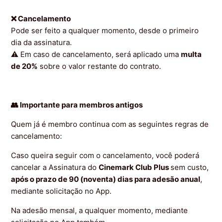
Como uso os benefícios?
❌ Cancelamento
Pode ser feito a qualquer momento, desde o primeiro
Como devo acumular pontos?
dia da assinatura.
⚠️ Em caso de cancelamento, será aplicado uma
multa
Quando cai a minha pontuação?
de 20%
sobre o valor restante do contrato.
Exibir mais
👥 Importante para membros antigos
Quem já é membro continua com as seguintes regras de
cancelamento:
Caso queira seguir com o cancelamento, você poderá
cancelar a Assinatura do
Cinemark Club Plus
sem custo,
após o prazo de 90 (noventa) dias para adesão anual
,
mediante solicitação no App.
Na adesão mensal, a qualquer momento, mediante