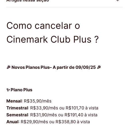
✨ Novos Planos Club Plus
Como cancelar o
Forma de Pagamento Pontos
Cinemark Club Plus ?
Os ingressos e descontos que tenho direito ao assinar
o Club ficam disponíveis em quanto tempo após a
adesão?
🎉 Novos Planos Plus– A partir de 09/09/25 🎉
Mudança de Plano
Já sou assinante, perderei meus ingressos e
✨ Plano Plus
benefícios ?
Mensal
: R$35,90/mês
O que é o Cinemark Club Plus ?
Trimestral
: R$33,90/mês ou R$101,70 à vista
Semestral
: R$31,90/mês ou R$191,40 à vista
Anual
: R$29,90/mês ou R$358,80 à vista
Como participo?